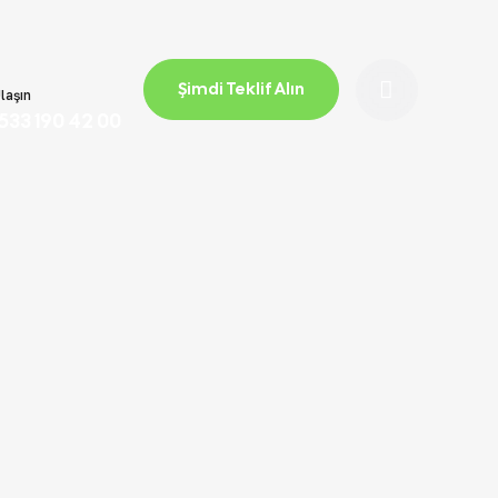
Şimdi Teklif Alın
laşın
533 190 42 00