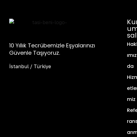
Ku
U
Sal
Hak
10 Yıllık Tecrübemizle Eşyalarınızı
Güvenle Taşıyoruz.
Imız
Da
İstanbul / Türkiye
Hiz
Etle
Miz
Ref
Rans
Arım