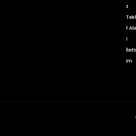
Z
Tekl
F Alı
!
İleti
Im