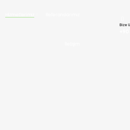
Hizmetlerimiz
Referanslarımız
Bize U
+90 
İletişim