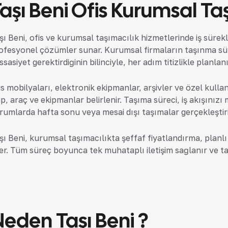
aşı Beni Ofis Kurumsal Ta
şı Beni, ofis ve kurumsal taşımacılık hizmetlerinde iş sürek
ofesyonel çözümler sunar. Kurumsal firmaların taşınma sü
ssasiyet gerektirdiğinin bilinciyle, her adım titizlikle planlan
is mobilyaları, elektronik ekipmanlar, arşivler ve özel kull
ip, araç ve ekipmanlar belirlenir. Taşıma süreci, iş akışınız
rumlarda hafta sonu veya mesai dışı taşımalar gerçekleştiril
şı Beni, kurumsal taşımacılıkta şeffaf fiyatlandırma, planl
er. Tüm süreç boyunca tek muhataplı iletişim sağlanır ve t
eden Taşı Beni ?